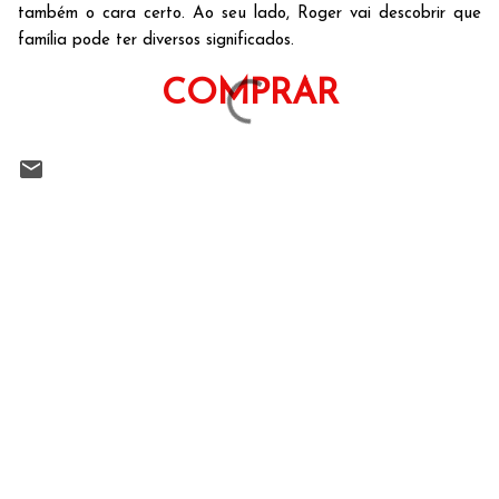
também o cara certo. Ao seu lado, Roger vai descobrir que
família pode ter diversos significados.
COMPRAR
C
o
m
e
n
t
á
r
i