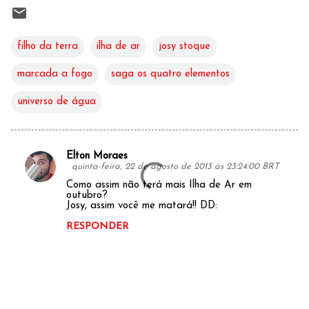
filho da terra
ilha de ar
josy stoque
marcada a fogo
saga os quatro elementos
universo de água
Elton Moraes
C
quinta-feira, 22 de agosto de 2013 às 23:24:00 BRT
o
Como assim não terá mais Ilha de Ar em
outubro?
m
Josy, assim você me matará!! DD:
e
RESPONDER
n
t
á
r