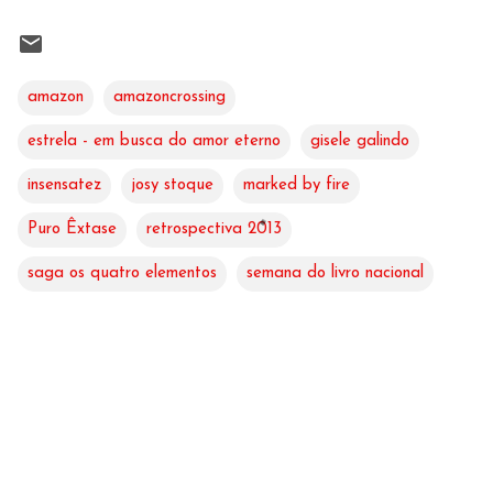
amazon
amazoncrossing
estrela - em busca do amor eterno
gisele galindo
insensatez
josy stoque
marked by fire
Puro Êxtase
retrospectiva 2013
saga os quatro elementos
semana do livro nacional
C
o
m
e
n
t