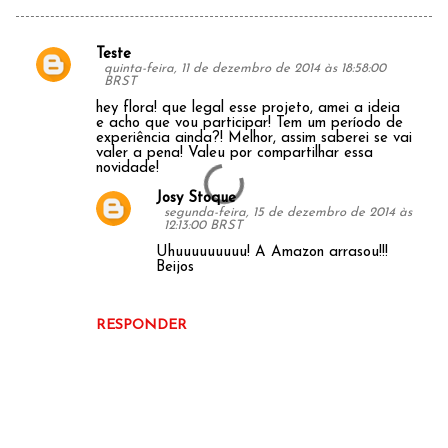
Teste
C
quinta-feira, 11 de dezembro de 2014 às 18:58:00
BRST
o
hey flora! que legal esse projeto, amei a ideia
m
e acho que vou participar! Tem um período de
experiência ainda?! Melhor, assim saberei se vai
e
valer a pena! Valeu por compartilhar essa
novidade!
n
Josy Stoque
t
segunda-feira, 15 de dezembro de 2014 às
12:13:00 BRST
á
Uhuuuuuuuuu! A Amazon arrasou!!!
r
Beijos
i
o
RESPONDER
s