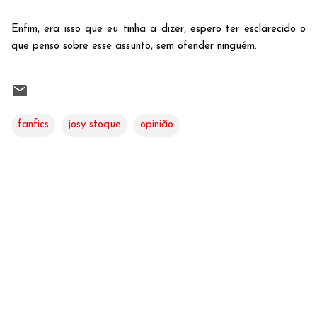
Enfim, era isso que eu tinha a dizer, espero ter esclarecido o
que penso sobre esse assunto, sem ofender ninguém.
fanfics
josy stoque
opinião
C
o
m
e
n
t
á
r