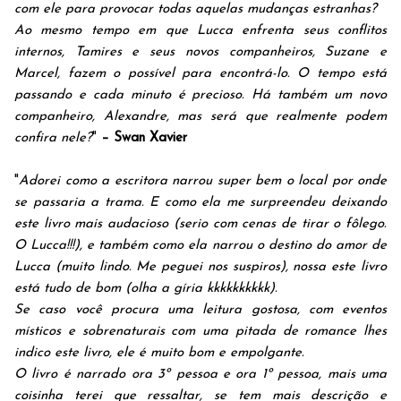
com ele para provocar todas aquelas mudanças estranhas?
Ao mesmo tempo em que Lucca enfrenta seus conflitos
internos, Tamires e seus novos companheiros, Suzane e
Marcel, fazem o possível para encontrá-lo. O tempo está
passando e cada minuto é precioso. Há também um novo
companheiro, Alexandre, mas será que realmente podem
confira nele?
"
– Swan Xavier
"
Adorei como a escritora narrou super bem o local por onde
se passaria a trama. E como ela me surpreendeu deixando
este livro mais audacioso (serio com cenas de tirar o fôlego.
O Lucca!!!), e também como ela narrou o destino do amor de
Lucca (muito lindo. Me peguei nos suspiros), nossa este livro
está tudo de bom (olha a gíria kkkkkkkkkk).
Se caso você procura uma leitura gostosa, com eventos
místicos e sobrenaturais com uma pitada de romance lhes
indico este livro, ele é muito bom e empolgante.
O livro é narrado ora 3º pessoa e ora 1º pessoa, mais uma
coisinha terei que ressaltar, se tem mais descrição e