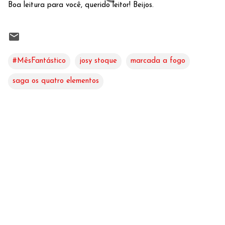
Boa leitura para você, querido leitor! Beijos.
#MêsFantástico
josy stoque
marcada a fogo
saga os quatro elementos
C
o
m
e
n
t
á
r
i