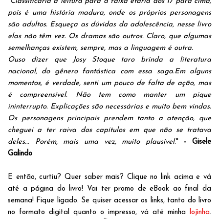
"
Classificaria a leitura para a faixa etária dos 17 para cima,
pois é uma história madura, onde os próprios personagens
são adultos. Esqueça as dúvidas da adolescência, nesse livro
elas não têm vez. Os dramas são outros. Claro, que algumas
semelhanças existem, sempre, mas a linguagem é outra.
Ouso dizer que Josy Stoque taro brinda a literatura
nacional, do gênero fantástica com essa saga.Em alguns
momentos, é verdade, senti um pouco de falta de ação, mas
é compreensível. Não tem como manter um pique
ininterrupto. Explicações são necessárias e muito bem vindas.
Os personagens principais prendem tanto a atenção, que
cheguei a ter raiva dos capítulos em que não se tratava
deles... Porém, mais uma vez, muito plausível.
"
- Gisele
Galindo
E então, curtiu? Quer saber mais? Clique no link acima e vá
até a página do livro! Vai ter promo de eBook ao final da
semana! Fique ligado. Se quiser acessar os links, tanto do livro
no formato digital quanto o impresso, vá até minha
lojinha
.