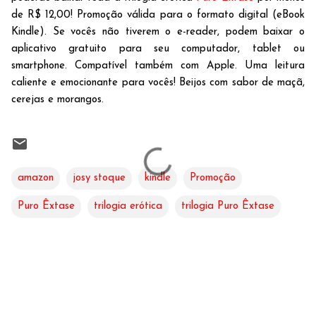
de R$ 12,00! Promoção válida para o formato digital (eBook
Kindle). Se vocês não tiverem o e-reader, podem baixar o
aplicativo gratuito para seu computador, tablet ou
smartphone. Compatível também com Apple. Uma leitura
caliente e emocionante para vocês! Beijos com sabor de maçã,
cerejas e morangos.
amazon
josy stoque
kindle
Promoção
Puro Êxtase
trilogia erótica
trilogia Puro Êxtase
C
o
m
e