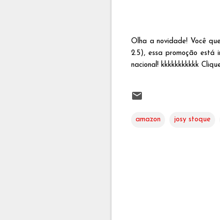
Olha a novidade! Você qu
2.5), essa promoção está i
nacional! kkkkkkkkkkk Cliq
amazon
josy stoque
C
o
m
e
n
t