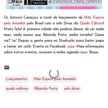
Oi, leitores! Começou a turnê de lançamento de
Não Espere
pelo Amanhã
pelo Brasil com o selo Divas da
Qualis Editora
!
Muito feliz! A primeira cidade não poderia deixar de ser nada
mais, nada menos que Ribeirão Preto, minha terrinha! Quem
vai? \o/ Depois a gente para no Starbucks para bater papo
e tomar um café. Evento no Facebook,
aqui
. Mais informações
sobre outros eventos, acessem a minha agenda
aqui
. Beijos
Lançamentos
Não Espere pelo Amanhã
qualis editora
Ribeirão Preto
selo divas
C
o