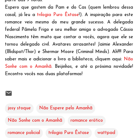
partir das 9 horas.
Espero que gostem da Pam e do Cas (quem lembrou dessa
casal, já leu a
trilogia Puro Êxtase
!). A inspiração para este
romance veio mesmo do meu grande sucesso. A delegada
federal Pâmela Frigo e seu melhor amigo o advogado Cássio
Nascimento têm muito que contar a vocês, agora que ele se
tornou delegado civil. Avatares arrasantes! Jaimie Alexander
(Blidspot/Thor) e Shermar Moore (Criminal Minds). Ah!!!! Para
saber mais e adicionar o livro a biblioteca, cliquem aqui:
Não
Sonhe com o Amanhã
. Beijinhos, e até a próxima novidade!
Encontro vocês nas duas plataformas!
josy stoque
Não Espere pelo Amanhã
Não Sonhe com o Amanhã
romance erótico
romance policial
trilogia Puro Êxtase
wattpad