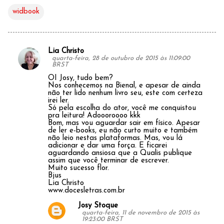
widbook
Lia Christo
C
quarta-feira, 28 de outubro de 2015 às 11:09:00
BRST
o
OI Josy, tudo bem?
m
Nos conhecemos na Bienal, e apesar de ainda
não ter lido nenhum livro seu, este com certeza
e
irei ler.
Só pela escolha do ator, você me conquistou
n
pra leitura! Adoooroooo kkk
Bom, mas vou aguardar sair em físico. Apesar
t
de ler e-books, eu não curto muito e também
não leio nestas plataformas. Mas, vou lá
á
adicionar e dar uma força. E ficarei
aguardando ansiosa que a Qualis publique
r
assim que você terminar de escrever.
Muito sucesso flor.
i
Bjus
o
Lia Christo
www.docesletras.com.br
s
Josy Stoque
quarta-feira, 11 de novembro de 2015 às
19:23:00 BRST