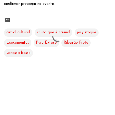
confirmar presença no evento.
astral cultural
chuta que é carma!
josy stoque
Lançamentos
Puro Êxtase
Ribeirão Preto
vanessa bosso
C
o
m
e
n
t
á