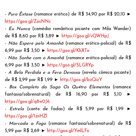
-
Puro Êxtase
(romance erótico) de R$ 34,90 por R$ 20,10
►
https://goo.gl/ZosNNc
-
Eu Nunca
(comédia romântica picante com Mila Wander)
de R$ 8,60 por R$ 3,89
►
https://goo.gl/vQWHpJ
-
Não Espere pelo Amanhã
(romance erótico-policial) de R$
6,99 por R$ 3,50
►
https://goo.gl/KhXTir
-
Não Sonhe com o Amanhã
(romance erótico-policial)
de R$
6,99 por R$ 3,50
►
https://goo.gl/SLGRYp
-
A Bela Perdida e a Fera Devassa
(novela cômica picante)
de R$ 2,99 por R$ 1,99
►
http://goo.gl/bzQizY
-
Box Completo da Saga Os Qu4tro Elementos
(romance
fantasia/sobrenatural) de R$ 16,90 por R$ 5,10
►
https://goo.gl/q8w0J6
-
Estrela
(conto de fadas) de R$ 5,99 por R$ 1,99
►
https://goo.gl/1znHZl
-
Marcada a Fogo
(romance fantasia/sobrenatural) de R$
5,99 por R$ 2,69
►
http://goo.gl/YmlLFo