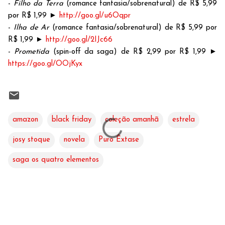
-
Filho da Terra
(romance fantasia/sobrenatural) de R$ 5,99
por R$ 1,99
►
http://goo.gl/u6Oqpr
-
Ilha de Ar
(romance fantasia/sobrenatural) de R$ 5,99 por
R$ 1,99
►
http://goo.gl/2IJc66
-
Prometida
(spin-off da saga) de R$ 2,99 por R$ 1,99
►
https://goo.gl/OOjKyx
amazon
black friday
coleção amanhã
estrela
josy stoque
novela
Puro Êxtase
saga os quatro elementos
C
o
m