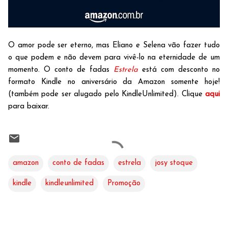
O amor pode ser eterno, mas Eliano e Selena vão fazer tudo
o que podem e não devem para vivê-lo na eternidade de um
momento. O conto de fadas
Estrela
está com desconto no
formato Kindle no aniversário da Amazon somente hoje!
(também pode ser alugado pelo KindleUnlimited). Clique
aqui
para baixar.
amazon
conto de fadas
estrela
josy stoque
kindle
kindleunlimited
Promoção
C
o