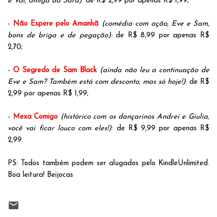
e Val, amiga da Sara)
: de R$ 2,99 por apenas R$ 1,99;
-
Não Espere pelo Amanhã
(comédia com ação, Eve e Sam,
bons de briga e de pegação):
de R$ 8,99 por apenas R$
2,70;
-
O Segredo de Sam Black
(ainda não leu a continuação de
Eve e Sam? Também está com desconto, mas só hoje!)
: de R$
2,99 por apenas R$ 1,99;
-
Mexa Comigo
(histórico com os dançarinos Andrei e Giulia,
você vai ficar louco com eles!)
: de R$ 9,99 por apenas R$
2,99.
PS: Todos também podem ser alugados pelo KindleUnlimited.
Boa leitura! Beijocas