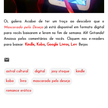
Oi, galera. Acabei de ter um troço ao descobrir que o
Mascarado pelo Desejo
já está disponível em formato digital
para vocês baixarem e lerem no fim de semana. Ah! Gritando!
Ansiosa pelos comentários de vocês. Cliquem nos e-readers
para baixar:
Kindle
,
Kobo
,
Google Livros
,
Lev
. Beijos
astral cultural
digital
josy stoque
kindle
kobo
livro
mascarado pelo desejo
romance erótico
C