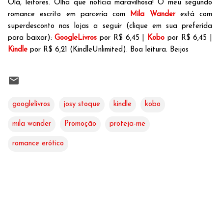
Olá, leitores. Olha que notícia maravilhosa! O meu segundo
romance escrito em parceria com
Mila Wander
está com
superdesconto nas lojas a seguir (clique em sua preferida
para baixar):
GoogleLivros
por R$ 6,45 |
Kobo
por R$ 6,45 |
Kindle
por R$ 6,21 (KindleUnlimited). Boa leitura. Beijos
googlelivros
josy stoque
kindle
kobo
mila wander
Promoção
proteja-me
romance erótico
C
o
m
e