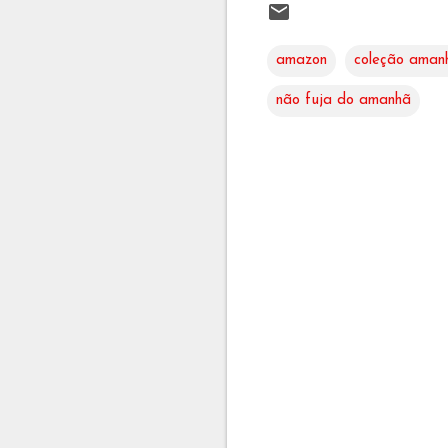
amazon
coleção aman
não fuja do amanhã
C
o
m
e
n
t
á
r
i
o
s