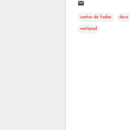
contos de fadas
deus 
wattpad
C
o
m
e
n
t
á
r
i
o
s