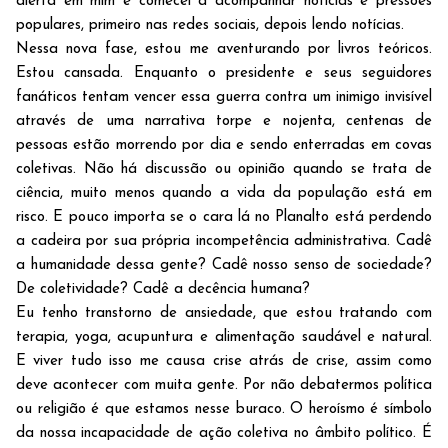
alerta em mim e comecei a acompanhar notícias e pressões
populares, primeiro nas redes sociais, depois lendo notícias.
Nessa nova fase, estou me aventurando por livros teóricos.
Estou cansada. Enquanto o presidente e seus seguidores
fanáticos tentam vencer essa guerra contra um inimigo invisível
através de uma narrativa torpe e nojenta, centenas de
pessoas estão morrendo por dia e sendo enterradas em covas
coletivas. Não há discussão ou opinião quando se trata de
ciência, muito menos quando a vida da população está em
risco. E pouco importa se o cara lá no Planalto está perdendo
a cadeira por sua própria incompetência administrativa. Cadê
a humanidade dessa gente? Cadê nosso senso de sociedade?
De coletividade? Cadê a decência humana?
Eu tenho transtorno de ansiedade, que estou tratando com
terapia, yoga, acupuntura e alimentação saudável e natural.
E viver tudo isso me causa crise atrás de crise, assim como
deve acontecer com muita gente. Por não debatermos política
ou religião é que estamos nesse buraco. O heroísmo é símbolo
da nossa incapacidade de ação coletiva no âmbito político. É