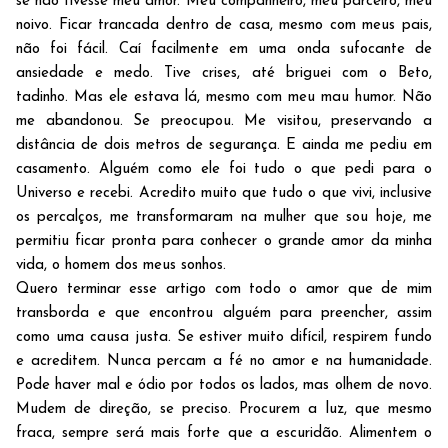
se não tivesse meu amor. Meu companheiro, meu parceiro, meu
noivo. Ficar trancada dentro de casa, mesmo com meus pais,
não foi fácil. Caí facilmente em uma onda sufocante de
ansiedade e medo. Tive crises, até briguei com o Beto,
tadinho. Mas ele estava lá, mesmo com meu mau humor. Não
me abandonou. Se preocupou. Me visitou, preservando a
distância de dois metros de segurança. E ainda me pediu em
casamento. Alguém como ele foi tudo o que pedi para o
Universo e recebi. Acredito muito que tudo o que vivi, inclusive
os percalços, me transformaram na mulher que sou hoje, me
permitiu ficar pronta para conhecer o grande amor da minha
vida, o homem dos meus sonhos.
Quero terminar esse artigo com todo o amor que de mim
transborda e que encontrou alguém para preencher, assim
como uma causa justa. Se estiver muito difícil, respirem fundo
e acreditem. Nunca percam a fé no amor e na humanidade.
Pode haver mal e ódio por todos os lados, mas olhem de novo.
Mudem de direção, se preciso. Procurem a luz, que mesmo
fraca, sempre será mais forte que a escuridão. Alimentem o