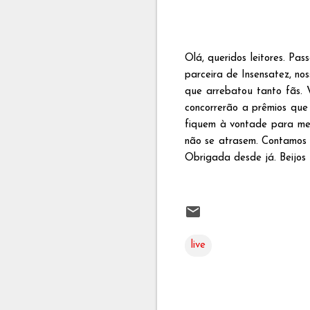
Olá, queridos leitores. Pa
parceira de Insensatez, no
que arrebatou tanto fãs. V
concorrerão a prêmios que 
fiquem à vontade para me 
não se atrasem. Contamos 
Obrigada desde já. Beijos
live
C
o