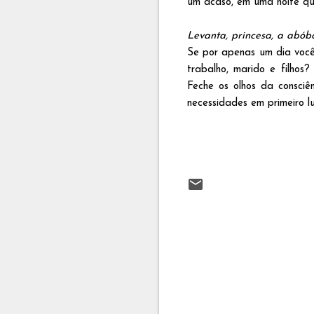
um acaso, em uma noite q
Levanta, princesa, a abób
Se por apenas um dia você
trabalho, marido e filhos
Feche os olhos da consciên
necessidades em primeiro l
C
o
m
e
n