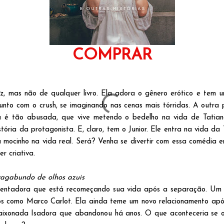
COMPRAR
z, mas não de qualquer livro. Ela adora o gênero erótico e tem u
, junto com o crush, se imaginando nas cenas mais tórridas. A outr
la é tão abusada, que vive metendo o bedelho na vida de Tatia
stória da protagonista. E, claro, tem o Junior. Ele entra na vida d
 mocinho na vida real. Será? Venha se divertir com essa comédia e
r criativa.
agabundo de olhos azuis
entadora que está recomeçando sua vida após a separação. Um de
os como Marco Carlot. Ela ainda teme um novo relacionamento após 
ixonada Isadora que abandonou há anos. O que aconteceria se o