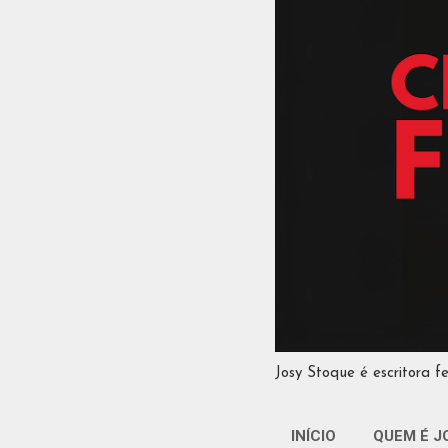
Josy Stoque é escritora f
INÍCIO
QUEM É J