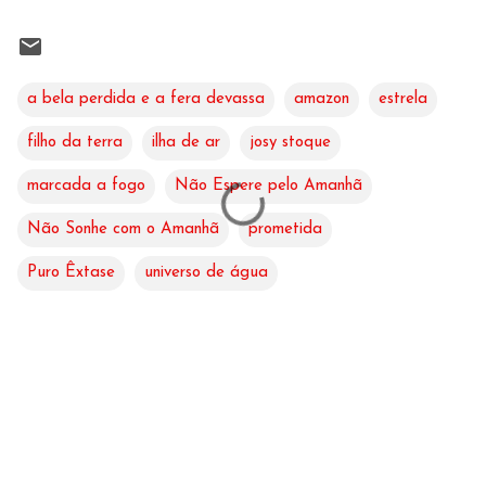
a bela perdida e a fera devassa
amazon
estrela
filho da terra
ilha de ar
josy stoque
marcada a fogo
Não Espere pelo Amanhã
Não Sonhe com o Amanhã
prometida
Puro Êxtase
universo de água
C
o
m
e
n
t