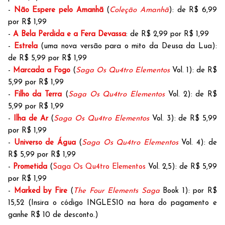
-
Não Espere pelo Amanhã
(
Coleção Amanhã
): de R$ 6,99
por R$ 1,99
-
A Bela Perdida e a Fera Devassa
: de R$ 2,99 por R$ 1,99
-
Estrela
(uma nova versão para o mito da Deusa da Lua):
de R$ 5,99 por R$ 1,99
-
Marcada a Fogo
(
Saga Os Qu4tro Elementos
Vol. 1): de R$
5,99 por R$ 1,99
-
Filho da Terra
(
Saga Os Qu4tro Elementos
Vol. 2): de R$
5,99 por R$ 1,99
-
Ilha de Ar
(
Saga Os Qu4tro Elementos
Vol. 3): de R$ 5,99
por R$ 1,99
-
Universo de Água
(
Saga Os Qu4tro Elementos
Vol. 4): de
R$ 5,99 por R$ 1,99
-
Prometida
(
Saga Os Qu4tro Elementos
Vol. 2,5): de R$ 5,99
por R$ 1,99
-
Marked by Fire
(
The Four Elements Saga
Book 1): por R$
15,52 (Insira o código INGLES10 na hora do pagamento e
ganhe R$ 10 de desconto.)