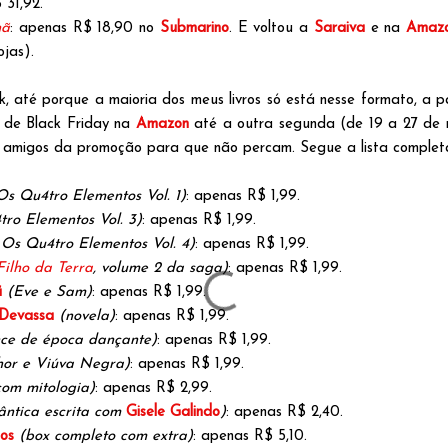
 31,92.
hã
: apenas R$ 18,90 no
Submarino
. E voltou a
Saraiva
e na
Amaz
jas).
 até porque a maioria dos meus livros só está nesse formato, a p
 de Black Friday na
Amazon
até a outra segunda (de 19 a 27 de n
us amigos da promoção para que não percam. Segue a lista complet
s Qu4tro Elementos Vol. 1)
: apenas R$ 1,99.
ro Elementos Vol. 3)
: apenas R$ 1,99.
Os Qu4tro Elementos Vol. 4)
: apenas R$ 1,99.
Filho da Terra
, volume 2 da saga)
: apenas R$ 1,99.
ã
(Eve e Sam)
: apenas R$ 1,99.
 Devassa
(novela)
: apenas R$ 1,99.
ce de época dançante)
: apenas R$ 1,99.
hor e Viúva Negra)
: apenas R$ 1,99.
com mitologia)
: apenas R$ 2,99.
ntica escrita com
Gisele Galindo
)
: apenas R$ 2,40.
os
(box completo com extra)
: apenas R$ 5,10.