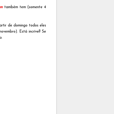
on
também tem (somente 4
artir de domingo todos eles
ovembro). Está incrível! Se
a: