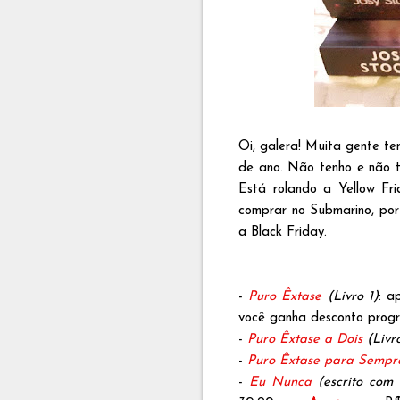
Oi, galera! Muita gente t
de ano. Não tenho e não te
Está rolando a Yellow Fr
comprar no Submarino, por
a Black Friday.
-
Puro Êxtase
(Livro 1)
: a
você ganha desconto progres
-
Puro Êxtase a Dois
(Livr
-
Puro Êxtase para Sempr
-
Eu Nunca
(escrito com