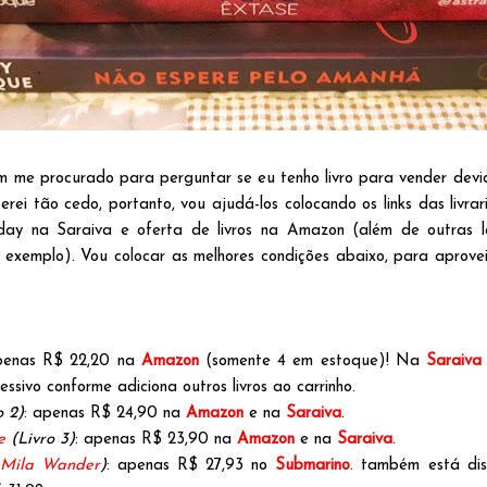
em me procurado para perguntar se eu tenho livro para vender dev
rei tão cedo, portanto, vou ajudá-los colocando os links das livrar
iday na Saraiva e oferta de livros na Amazon (além de outras 
 exemplo). Vou colocar as melhores condições abaixo, para aprov
penas R$ 22,20 na
Amazon
(somente 4 em estoque)! Na
Saraiva
sivo conforme adiciona outros livros ao carrinho.
o 2)
: apenas R$ 24,90 na
Amazon
e na
Saraiva
.
e
(Livro 3)
: apenas R$ 23,90 na
Amazon
e na
Saraiva
.
Mila Wander
)
: apenas R$ 27,93 no
Submarino
. também está di