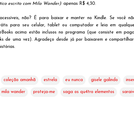
tico escrito com Mila Wander)
: apenas R$ 4,30.
acessíveis, não? É para baixar e manter no Kindle. Se você não
átis para seu celular, tablet ou computador e leia em qualqu
 eBooks acima estão inclusos no programa (que consiste em pag
oks de uma vez). Agradeço desde já por baixarem e compartilh
stórias.
coleção amanhã
estrela
eu nunca
gisele galindo
inse
mila wander
proteja-me
saga os qu4tro elementos
sarai