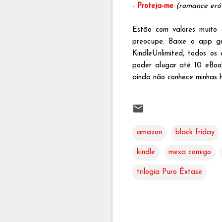
-
Proteja-me
(romance eró
Estão com valores muito 
preocupe. Baixe o app gr
KindleUnlimited, todos os
poder alugar até 10 eBo
ainda não conhece minhas hi
amazon
black friday
kindle
mexa comigo
trilogia Puro Êxtase
C
o