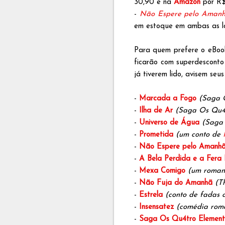
30,90 e na
Amazon
por R$
-
Não Espere pelo Aman
em estoque em ambas as lo
Para quem prefere o eBook,
ficarão com superdesconto
já tiverem lido, avisem se
-
Marcada a Fogo
(Saga O
-
Ilha de Ar
(Saga Os Qu4t
-
Universo de Água
(Saga 
-
Prometida
(um conto de
-
Não Espere pelo Amanh
-
A Bela Perdida e a Fera
-
Mexa Comigo
(um roman
-
Não Fuja do Amanhã
(T
-
Estrela
(conto de fadas 
-
Insensatez
(comédia româ
-
Saga Os Qu4tro Element