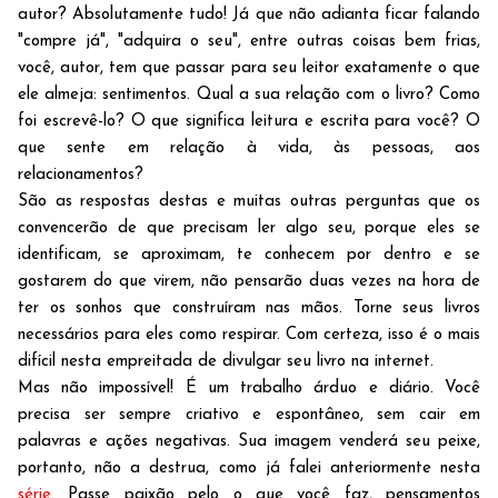
autor? Absolutamente tudo! Já que não adianta ficar falando
"compre já", "adquira o seu", entre outras coisas bem frias,
você, autor, tem que passar para seu leitor exatamente o que
ele almeja: sentimentos. Qual a sua relação com o livro? Como
foi escrevê-lo? O que significa leitura e escrita para você? O
que sente em relação à vida, às pessoas, aos
relacionamentos?
São as respostas destas e muitas outras perguntas que os
convencerão de que precisam ler algo seu, porque eles se
identificam, se aproximam, te conhecem por dentro e se
gostarem do que virem, não pensarão duas vezes na hora de
ter os sonhos que construíram nas mãos. Torne seus livros
necessários para eles como respirar. Com certeza, isso é o mais
difícil nesta empreitada de divulgar seu livro na internet.
Mas não impossível! É um trabalho árduo e diário. Você
precisa ser sempre criativo e espontâneo, sem cair em
palavras e ações negativas. Sua imagem venderá seu peixe,
portanto, não a destrua, como já falei anteriormente nesta
série
. Passe paixão pelo o que você faz, pensamentos