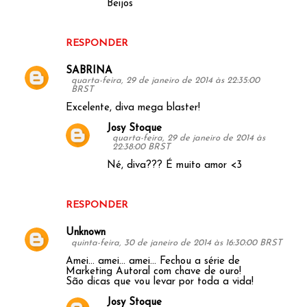
Beijos
o
s
RESPONDER
SABRINA
quarta-feira, 29 de janeiro de 2014 às 22:35:00
BRST
Excelente, diva mega blaster!
Josy Stoque
quarta-feira, 29 de janeiro de 2014 às
22:38:00 BRST
Né, diva??? É muito amor <3
RESPONDER
Unknown
quinta-feira, 30 de janeiro de 2014 às 16:30:00 BRST
Amei... amei... amei... Fechou a série de
Marketing Autoral com chave de ouro!
São dicas que vou levar por toda a vida!
Josy Stoque