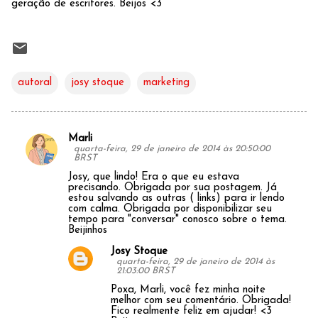
geração de escritores. Beijos <3
autoral
josy stoque
marketing
Marli
C
quarta-feira, 29 de janeiro de 2014 às 20:50:00
BRST
o
Josy, que lindo! Era o que eu estava
m
precisando. Obrigada por sua postagem. Já
estou salvando as outras ( links) para ir lendo
e
com calma. Obrigada por disponibilizar seu
tempo para "conversar" conosco sobre o tema.
n
Beijinhos
t
Josy Stoque
quarta-feira, 29 de janeiro de 2014 às
á
21:03:00 BRST
r
Poxa, Marli, você fez minha noite
melhor com seu comentário. Obrigada!
i
Fico realmente feliz em ajudar! <3