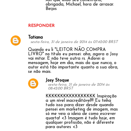
Ain que lindo seu comentário,
obrigada, Michael, hora de arrasar.
Beijos
RESPONDER
Tatiana
sexta-feira, 31 de janeiro de 2014 às 07:42:00 BRST
Quando eu li "LEITOR NÃO COMPRA
LIVRO" no título eu pensei: aha, agora a Josy
vai mitar. E não teve outra rs. Adorei a
mensagem, hoje em dia, mais do que nunca, o
autor está tão importante quanto a sua obra,
se não mais.
Josy Stoque
sexta-feira, 31 de janeiro de 2014 às
08:42:00 BRST
KKKKKKKKKKKKKKKKK Inspiração
a um nível inacreditável!!! Eu tinha
tudo isso para dizer desde quando
pensei em marketing de imagem, mas
só me veio a ideia de como escrever
quarta! <3 Imagem é tudo hoje, em
qualquer profissão, não é diferente
para autores <3